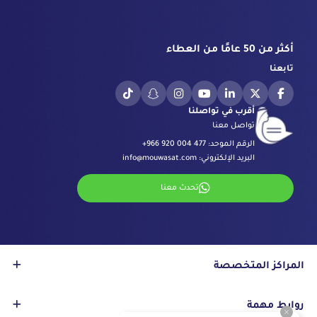
أكثر من 50 عامًا من العطاء
تابعنا
أقرب في تواصلنا
تواصل معنا
الرقم الموحد:
+966 920 004 477
البريد الإلكتروني:
info@mouwasat.com
تحدث معنا
المراكز المتخصصة
مركز العيون
روابط مهمة
مركز الجراحة بالروبوت