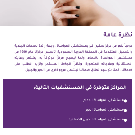
نظرة عامة
مرحباً
بكم
في
مركز
سكين كير بمستشفى
المواساة،
وجهة
رائدة
لخدمات
الجلدية
والتجميل
المتقدمة
في
المملكة
العربية
السعودية
.
تأسس
مركزنا
عام
1999
في
مستشفى
المواساة
بالدمام،
ونما
ليصبح
مركزاً
موثوقاً
به،
يشتهر
برعايته
الاستثنائية
وعلاجاته
المتطورة
.
و
نظراً
لنجاحنا
المستمر
وتزايد
الطلب
على
خدماتنا،
قمنا
بتوسيع
نطاق
خدماتنا
ليشمل
فروع أخرى
في
الخبر
والجبيل
.
المراكز متوفرة في المستشفيات التالية:
مستشفى المواساة الدمام
مستشفى المواساة الخبر
مستشفى المواساة الجبيل الصناعية