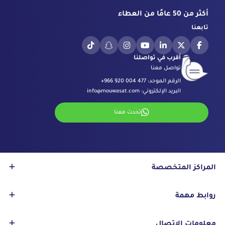
أكثر من 50 عامًا من العطاء
تابعنا
أقرب في تواصلنا
تواصل معنا
الرقم الموحد:
+966 920 004 477
البريد الإلكتروني:
info@mouwasat.com
تحدث معنا
المراكز المتخصصة
مركز العيون
روابط مهمة
مركز الجراحة بالروبوت
مركز السكري
الاعتمادات
معلومات الاتصال