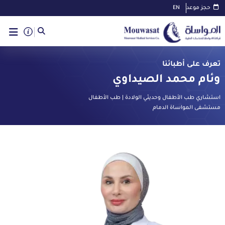
حجز موعد
EN
تعرف على أطبائنا
وئام محمد الصيداوي
استشاري طب الأطفال وحديثي الولادة | طب الأطفال
مستشفى المواساة الدمام