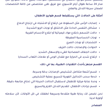
يستقبل قسم طوارئ الأطفال في مستشفى المواساة جميع حالات الطوارئ على
مدار 24 ساعة طوال أيام الأسبوع، مع فريق طبي متخصص من كافة التخصصات
لضمان سرعة التدخل والعلاج.
أمثلة على الحالات التي يستقبلها قسم طوارئ الأطفال:
إصابات الرأس مثل السقوط من ارتفاع أو الاشتباه في ارتجاج الدماغ
مشاكل التنفس الحادة مثل الاختناق أو نوبات الربو الشديدة
حالات التسمم بابتلاع مواد كيميائية أو ابتلاع الأجسام الغريبة
نوبات الحساسية المفرطة
التشنجات أو نوبات الصرع
الحوادث والإصابات حالات النزيف
حالات الجفاف المصاحبة للقيء والإسهال الشديد
ارتفاع شديد في الحرارة مع فقدان الوعي أو علامات التهاب السحايا
القسم مجهز بأحدث التقنيات الطبية، بما في ذلك:
قسم أشعة متكامل لتشخيص الإصابات بدقة وسرعة.
خدمة سحب التحاليل الفورية لتسريع عملية التشخيص.
وحدة عناية مركزة للأطفال لاستقبال الحالات الحرجة التي تحتاج متابعة دقيقة.
قسم جراحات الأطفال: لتقديم التدخل اللازم والسريع.
نحن نضمن لك رعاية طبية متقدمة وسريعة لطفلك في كل الأوقات، لأن سلامته
أولوية لدينا.
المصادر