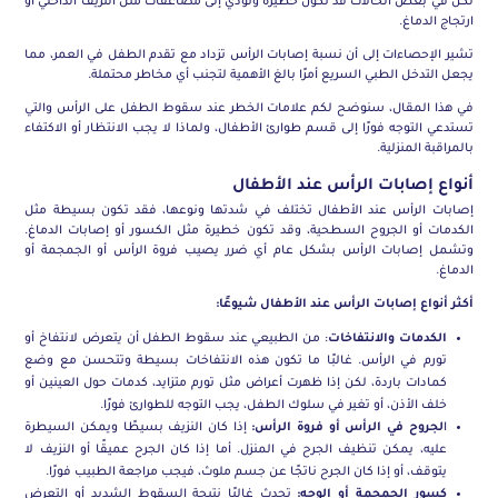
لكن في بعض الحالات قد تكون خطيرة وتؤدي إلى مضاعفات مثل النزيف الداخلي أو
ارتجاج الدماغ.
تشير الإحصاءات إلى أن نسبة إصابات الرأس تزداد مع تقدم الطفل في العمر، مما
يجعل التدخل الطبي السريع أمرًا بالغ الأهمية لتجنب أي مخاطر محتملة.
في هذا المقال، سنوضح لكم علامات الخطر عند سقوط الطفل على الرأس والتي
تستدعي التوجه فورًا إلى قسم طوارئ الأطفال، ولماذا لا يجب الانتظار أو الاكتفاء
بالمراقبة المنزلية.
أنواع إصابات الرأس عند الأطفال
إصابات الرأس عند الأطفال تختلف في شدتها ونوعها، فقد تكون بسيطة مثل
الكدمات أو الجروح السطحية، وقد تكون خطيرة مثل الكسور أو إصابات الدماغ.
وتشمل إصابات الرأس بشكل عام أي ضرر يصيب فروة الرأس أو الجمجمة أو
الدماغ.
أكثر أنواع إصابات الرأس عند الأطفال شيوعًا:
الكدمات والانتفاخات
: من الطبيعي عند سقوط الطفل أن يتعرض لانتفاخ أو
تورم في الرأس. غالبًا ما تكون هذه الانتفاخات بسيطة وتتحسن مع وضع
كمادات باردة، لكن إذا ظهرت أعراض مثل تورم متزايد، كدمات حول العينين أو
خلف الأذن، أو تغير في سلوك الطفل، يجب التوجه للطوارئ فورًا.
ا
لجروح في الرأس أو فروة الرأس:
إذا كان النزيف بسيطًا ويمكن السيطرة
عليه، يمكن تنظيف الجرح في المنزل. أما إذا كان الجرح عميقًا أو النزيف لا
يتوقف، أو إذا كان الجرح ناتجًا عن جسم ملوث، فيجب مراجعة الطبيب فورًا.
كسور الجمجمة أو الوجه:
تحدث غالبًا نتيجة السقوط الشديد أو التعرض