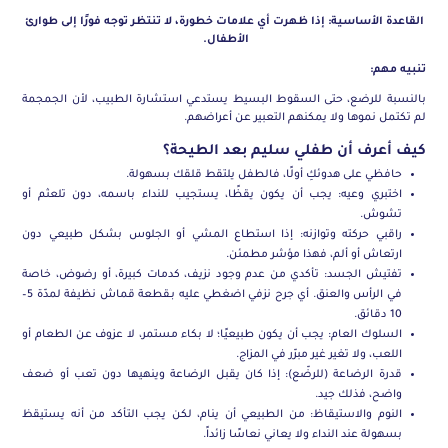
القاعدة الأساسية: إذا ظهرت أي علامات خطورة، لا تنتظر توجه فورًا إلى طوارئ
الأطفال.
تنبيه مهم:
بالنسبة للرضع، حتى السقوط البسيط يستدعي استشارة الطبيب، لأن الجمجمة
لم تكتمل نموها ولا يمكنهم التعبير عن أعراضهم.
كيف أعرف أن طفلي سليم بعد الطيحة؟
حافظي على هدوئكِ أولًا، فالطفل يلتقط قلقك بسهولة.
اختبري وعيه: يجب أن يكون يقظًا، يستجيب للنداء باسمه، دون تلعثم أو
تشوش.
راقبي حركته وتوازنه: إذا استطاع المشي أو الجلوس بشكل طبيعي دون
ارتعاش أو ألم، فهذا مؤشر مطمئن.
تفتيش الجسد: تأكدي من عدم وجود نزيف، كدمات كبيرة، أو رضوض، خاصة
في الرأس والعنق. أي جرح نزفي اضغطي عليه بـقطعة قماش نظيفة لمدّة 5–
10 دقائق.
السلوك العام: يجب أن يكون طبيعيًا؛ لا بكاء مستمر، لا عزوف عن الطعام أو
اللعب، ولا تغير غير مبرّر في المزاج.
قدرة الرضاعة (للرضّع): إذا كان يقبل الرضاعة وينهيها دون تعب أو ضعف
واضح، فذلك جيد.
النوم والاستيقاظ: من الطبيعي أن ينام، لكن يجب التأكد من أنه يستيقظ
بسهولة عند النداء ولا يعاني نعاسًا زائداً.