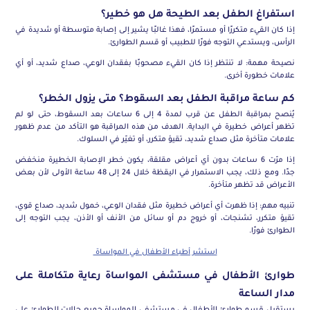
استفراغ الطفل بعد الطيحة هل هو خطير؟
إذا كان القيء متكررًا أو مستمرًا، فهذا غالبًا يشير إلى إصابة متوسطة أو شديدة في
الرأس، ويستدعي التوجه فورًا للطبيب أو قسم الطوارئ.
نصيحة مهمة: لا تنتظر إذا كان القيء مصحوبًا بفقدان الوعي، صداع شديد، أو أي
علامات خطورة أخرى.
كم ساعة مراقبة الطفل بعد السقوط؟ متى يزول الخطر؟
يُنصح بمراقبة الطفل عن قرب لمدة 4 إلى 6 ساعات بعد السقوط، حتى لو لم
تظهر أعراض خطيرة في البداية. الهدف من هذه المراقبة هو التأكد من عدم ظهور
علامات متأخرة مثل صداع شديد، تقيؤ متكرر، أو تغيّر في السلوك.
إذا مرّت 6 ساعات بدون أي أعراض مقلقة، يكون خطر الإصابة الخطيرة منخفض
جدًا. ومع ذلك، يجب الاستمرار في اليقظة خلال 24 إلى 48 ساعة الأولى لأن بعض
الأعراض قد تظهر متأخرة.
تنبيه مهم: إذا ظهرت أي أعراض خطيرة مثل فقدان الوعي، خمول شديد، صداع قوي،
تقيؤ متكرر، تشنجات، أو خروج دم أو سائل من الأنف أو الأذن، يجب التوجه إلى
الطوارئ فورًا.
استشر أطباء الأطفال في المواساة
طوارئ الأطفال في مستشفى المواساة رعاية متكاملة على
مدار الساعة