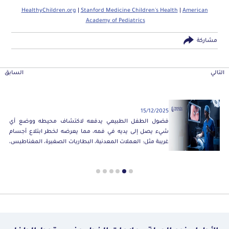
HealthyChildren.org
|
Stanford Medicine Children's Health
|
American
Academy of Pediatrics
مشاركة
التالي
السابق
15/12/2025
فضول الطفل الطبيعي يدفعه لاكتشاف محيطه ووضع أي
شيء يصل إلى يديه في فمه، مما يعرضه لخطر ابتلاع أجسام
غريبة مثل: العملات المعدنية، البطاريات الصغيرة، المغناطيس،
الدبابيس، الخرز، أو أجزاء الألعاب وغيرها من الأشياء. لذلك تُعد
هذه الأجسام يمكن أن تتحول إلى تهديد خطير على حياة الطفل
حالة ابتلاع الأجسام الغريبة من حالات الطوارئ الشائعة لدى
إذا لم يتم التعامل معها بسرعة واحترافية. فإذا لاحظت أن
الأطفال.
طفلك ابتلع جسمًا غريبًا توجه فورًا إلى قسم طوارئ الأطفال
للتعامل مع الحالة بالشكل المناسب.
(طوارئ الأطفال بمستشفى المواساة 24/7)
ما خطورة ابتلاع الطفل لجسم غريب