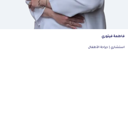
في مستشفى المواساة، يتوفر قسم طوارئ الأطفال على مدار
الساعة مع فريق متخصص وأجهزة حديثة للتعامل مع هذه
الحالات بسرعة وأمان.
استشر أطباء الأطفال في المواساة
أحمد حسن السالم
كيف تتصرف إذا ابتلع طفلك جسماً
غريباً؟
استشاري جراحة الأطفال ومسالك بولية أطفال | جراحة الأطفال
التصرف الأمثل هو التوجه فوراً إلى قسم طوارئ الأطفال
المتخصص.
لا تنتظر ظهور جميع الأعراض.
لا تحفز الطفل على التقيؤ
لا تحاول إخراج الجسم بنفسك، فقد تسبب ضرراً أكبر.
أضرار بلع الطفل عملة معدنية
ابتلاع العملات المعدنية من أكثر الحالات شيوعًا عند الأطفال،
غالبًا تمر العملة عبر المعدة والأمعاء وتخرج طبيعيًا مع البراز،
لكن في بعض الحالات قد تعلق في المريء أو حتى في القصبة
الهوائية (القصبة الهوائية) مما يشكل خطرًا كبيرًا، مثل:
انسداد المريء أو الأمعاء.
الاختناق خاصة إذا كانت العملة كبيرة.
إذا تم إزالة العملة من المريء من خلال الطبيب المختص خلال