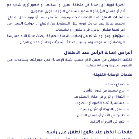
لضربة قوية. أي إصابة في منطقة العين أو أسفلها، أو ظهور تورم شديد مع
ألم أو فقدان الرؤية أو السمع، تستدعي التوجه الفوري للطوارئ.
إصابات الدماغ:
هذه الإصابات خطيرة وقد تشمل نزيف أو تورم داخل الدماغ،
وتظهر غالبًا بعد حوادث قوية مثل السقوط من ارتفاع أو حوادث السير. من
أعراضها فقدان الوعي، قيء متكرر، أو تشنجات.
الارتجاج
: وهو نوع شائع من إصابات الدماغ الخفيفة، يحدث غالبًا أثناء ممارسة
الرياضة أو السقوط، وقد يسبب صداعًا شديدًا، دوخة، أو فقدان التركيز.
أعراض إصابة الرأس عند الأطفال
تختلف الأعراض من طفل لآخر حسب شدة الإصابة، لكن معرفتها يساعدك على
التصرف بسرعة وحماية طفلك.
علامات الإصابة الخفيفة
صداع خفيف.
جرح بسيط في فروة الرأس.
انتفاخ أو تورم في مكان السقوط.
حساسية تجاه الضوء أو الأصوات.
شعور بالدوخة أو غثيان بسيط.
طنين في الأذن أو فقدان التوازن.
تغير في النوم أو التركيز.
علامات الخطر عند وقوع الطفل على رأسه