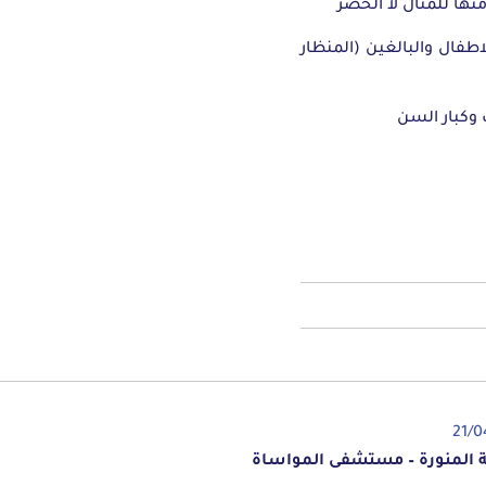
منها للمثال لا الحصر
لاطفال والبالغين (المنظار
 وكبار السن
21/0
ة المنورة – مستشفى المواساة