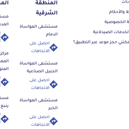
ُجريت
جراحة
دات
الجراحي
المنطقة
المن
قة
ع
خضع ال
 والأحكام
الشرقية
مستش
وشملت
 الخصوصية
المدي
مستشفى المواساة
إزالة ا
خدمات الصيدلانية
ا
الدمام
تائج
ا
كنني حجز موعد عبر التطبيق؟
بناء
احصل على
odesis)
آثار
الاتجاهات
مركز 
وقد تطل
الممت
لفريق
لتعقّد
مستشفى المواساة
المتضر
كانات
المنو
الجبيل الصناعية
ف.
التعا
ا
احصل على
ا
بالمن
الاتجاهات
وبفضل 
مستش
مستشفى المواساة
جيدة و
ات
ينبع
الخبر
وفي الم
ا
احصل على
السريري
ا
الاتجاهات