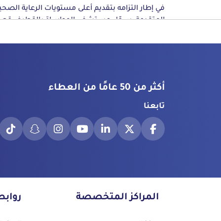
في إطار التزامه بتقديم أعلى مستويات الرعاية الصحي
المتقدمة، سجّل مستشفى المواساة بالقطيف قصة
طبية مميزة في قسم
جراحة الوجه والفكين
، بعد الت
باحترافية عالية مع حالة طارئة معقّدة لمريض تعرّض
تفاصيل الحالة الطارئة
لإصابة شديدة في الوجه نتيجة سقوط من مرتفع أثنا
العمل في موقع هندسي.
استقبل قسم الطوارئ بمستشفى المواساة بالقط
مريضًا في حالة حرجة، حيث أدى الحادث إلى جرح قطع
أكثر من 50 عامًا من العطاء
طولي عميق بالوجه امتد من منتصف الجبهة وصولًا إ
تابعنا
أسفل العين اليسرى، مع وجود بقايا مواد إسمنتية د
وعلى الفور، تعامل الفريق الطبي في قسم الطوارئ 
الجرح، ما تسبب في تهتك واضح بالأنسجة الرخوة 
وكفاءة عالية، حيث جرى تقديم الإسعافات الأولية اللا
في الجفون.
وتنظيف الجرح، والسيطرة على النزيف، بما أسهم ف
تثبيت الحالة ومنع حدوث أي مضاعفات.
التقييم والتدخل الجراحي العاجل
وبالتنسيق الفوري، جرى تحويل الحالة إلى
قسم جراحة
الوجه والفكين
، حيث قام الفريق الطبي المتخصص بق
المراكز المتخصصة
رواب
الدكتور مصطفى محمود – استشاري جراحة الوجه وال
بإجراء تقييم دقيق وشامل للإصابة، واتخاذ القرار بال