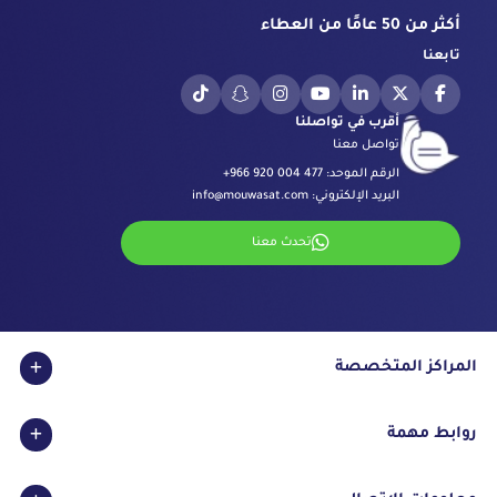
أكثر من 50 عامًا من العطاء
تابعنا
أقرب في تواصلنا
تواصل معنا
الرقم الموحد:
+966 920 004 477
البريد الإلكتروني:
info@mouwasat.com
تحدث معنا
المراكز المتخصصة
مركز العيون
روابط مهمة
مركز الجراحة بالروبوت
مركز السكري
الاعتمادات