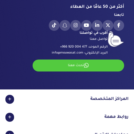
أكثر من 50 عامًا من العطاء
تابعنا
أقرب في تواصلنا
تواصل معنا
الرقم الموحد:
+966 920 004 477
البريد الإلكتروني:
info@mouwasat.com
تحدث معنا
المراكز المتخصصة
مركز العيون
روابط مهمة
مركز الجراحة بالروبوت
مركز السكري
الاعتمادات