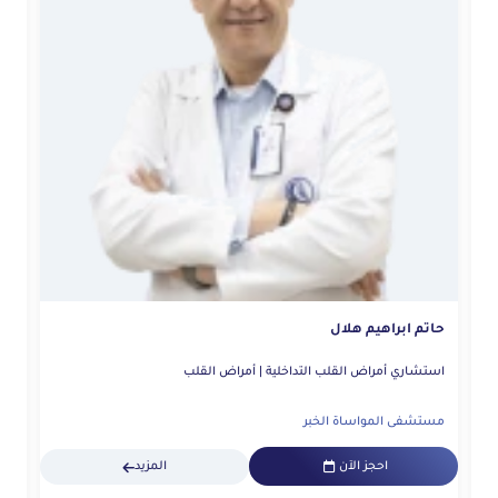
علا
حاتم ابراهيم هلال
استشا
استشاري أمراض القلب التداخلية | أمراض القلب
مستشفى المواساة الخبر
مس
احجز الآن
المزيد