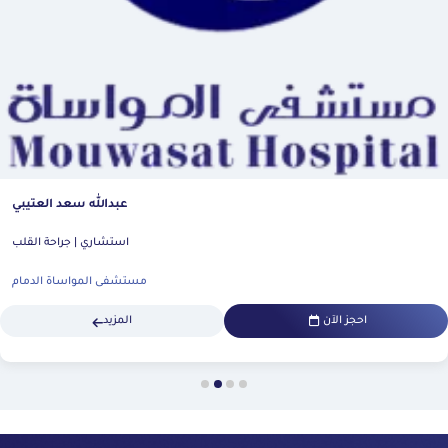
عبدالله سعد العتيبي
استشاري | جراحة القلب
مستشفى المواساة الدمام
احجز الآن
المزيد