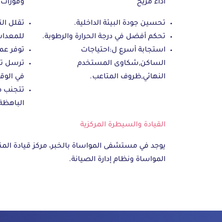
أداء مريح
وفورات 
تحسين جودة البيئة الداخلية.
تقلل ال
تحكم أفضل في درجة الحرارة والرطوبة.
للمعدات
استجابة أسرع ل:
احتياجات
توفر عمر
الساكن,شكاوى المستخدم
ترسل تن
النهائي,ظروف المتاعب.
في الوق
تتجنب ص
الباهظة
القيادة والسيطرة المركزية
المواساة ونظام إدارة الصيانة.