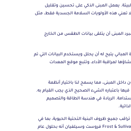
البيئة. يعمل المبنى الذكي على تحسين وتقليل
ا تعني هذه الأولويات السلامة الجسدية فقط، مثل
برد المبنى أن يتلقى بيانات الطقس من الخارج
مباني يتيح له أن يحلل ويستخدم البيانات التي تم
اؤها لمراقبة الأداء، وتتبع موقع المعدات
 داخل المبنى، مما يسمح لنا باختيار أنظمة
فيها باعتباره الشيء الصحيح الذي يجب القيام به.
ستدامة. الريادة في هندسة الطاقة والتصميم
ذكية العالمي في عام 2025. المدن الذكية هي المدن التي تراقب جميع ظروف البنية التحتية الحيوية، بما في
ذلك الجسور والشوارع والمياه ولأنظمة الكهربائية وأكثر من ذلك، حيث أن هذه النسبة آخذة في الارتفاع أيضًا. تقدّر شركة Frost & Sullivan فروست وسيلفيان أنه بحلول عام