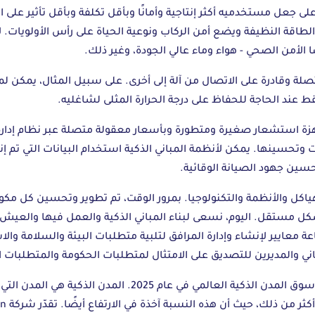
ى جعل مستخدميه أكثر إنتاجية وأمانًا وبأقل تكلفة وبأقل تأثير على 
اقة النظيفة ويضع أمن الركاب ونوعية الحياة على رأس الأولويات. ل
ًا الأمن الصحي - هواء وماء عالي الجودة، وغير ذلك.
لة وقادرة على الاتصال من آلة إلى أخرى. على سبيل المثال، يمكن لم
عند الحاجة للحفاظ على درجة الحرارة المثلى لشاغليه.
ة استشعار صغيرة ومتطورة وبأسعار معقولة متصلة عبر نظام إدارة ال
حسينها. يمكن لأنظمة المباني الذكية استخدام البيانات التي تم إنش
ن جهود الصيانة الوقائية.
اكل والأنظمة والتكنولوجيا. بمرور الوقت، تم تطوير وتحسين كل مكون
شكل مستقل. اليوم، نسعى لبناء المباني الذكية والعمل فيها والعيش 
عايير لإنشاء وإدارة المرافق لتلبية متطلبات البيئة والسلامة والا
من المتوقع أن تشكل المباني الذكية 7٪ من إجمالي سوق المدن ال