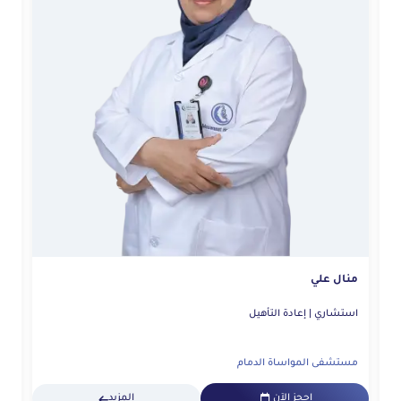
منال علي
يو
استشاري | إعادة التأهيل
استش
مستشفى المواساة الدمام
مس
احجز الآن
المزيد