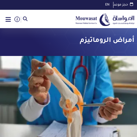
حجز موعد
EN
أمراض الروماتيزم