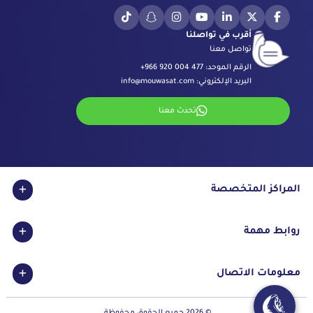
أقرب في تواصلنا
تواصل معنا
الرقم الموحد:
+966 920 004 477
البريد الإلكتروني:
info@mouwasat.com
تحدث معنا
المراكز المتخصصة
مركز العيون
روابط مهمة
مركز الجراحة بالروبوت
مركز السكري
الاعتمادات
معلومات الاتصال
وحدة الإخصاب والأجنة وعلاج العقم
الشروط والأحكام
مركز القلب
سياسة الخصوصية
المنطقة الشرقية
وحدة السكتة الدماغية
© 2026 جميع الحقوق محفوظة.