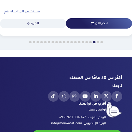
مستشفى المواساة ينبع
احجز الآن
المزيد
أكثر من 50 عامًا من العطاء
تابعنا
أقرب في تواصلنا
تواصل معنا
الرقم الموحد:
+966 920 004 477
البريد الإلكتروني:
info@mouwasat.com