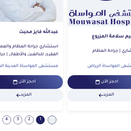
عبدالله فايز محبت
يم سلامة المزروع
استشاري جراحة العظام والعم
راحة العظام
الفقري للبالغين 
العظام
فى المواساة الرياض
مستشفى المواساة المدينة الم
احجز الآن
احجز الآن
المزيد
المزيد
4
3
2
1