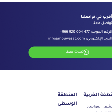
قرب في تواصلنا
واصل معنا
لرقم الموحد:
+966 920 004 477
لبريد الإلكتروني:
info@mouwasat.com
تحدث معنا
طقة الغربية
المنطقة
الوسطى
فى المواساة