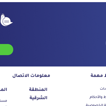
أ
ت
ا
ا
ط مهمة
معلومات الاتصال
دات
المنطقة
المن
 والأحكام
الشرقية
مستش
 الخصوصية