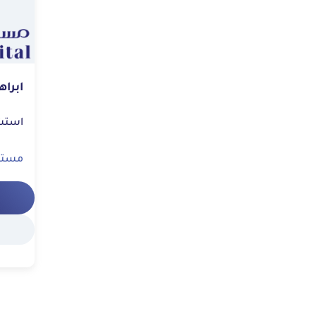
ابراه
استشاري | ج
مستش