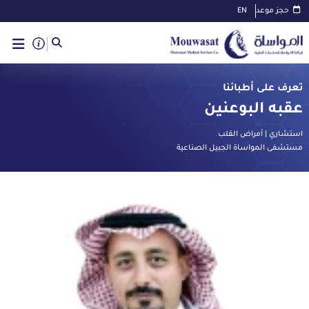
حجز موعد
EN
تعرف على أطبائنا
عقبه البوعنين
استشاري | أمراض القلب
مستشفى المواساة الجبيل الصناعية