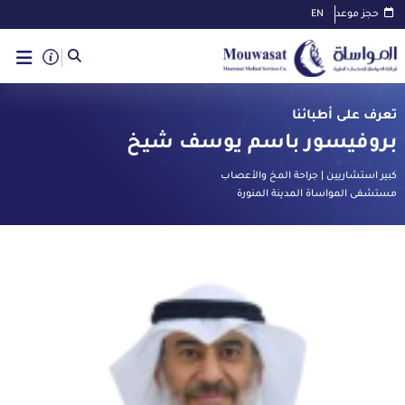
حجز موعد
EN
تعرف على أطبائنا
بروفيسور باسم يوسف شيخ
كبير استشاريين | جراحة المخ والأعصاب
مستشفى المواساة المدينة المنورة