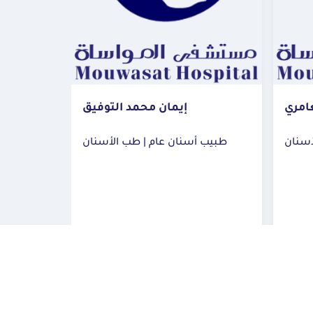
امري
إيمان محمد التوفيق
طبيب أسنا
طبيب أسنان عام | طب الأسنان
 ينبع
مستشفى المواساة القطيف
مس
احجز الآن