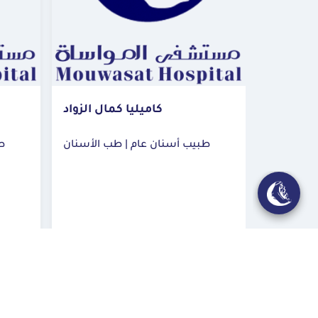
 المحمدي
كاميليا كمال الزواد
طبيب أسنان عام | طب الأسنان
طب
ة المنورة
مستشفى المواساة القطيف
احجز الآن