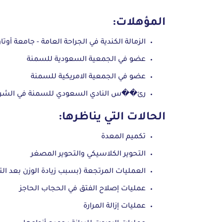
المؤهلات:
الزمالة
الكندية
في
الجراحة
العامة
-
جامعة
أ
و
ت
ا
و
عضو في الجمعية
السعودية
للسمنة
عضو في
الجمعية
الامريكية
للسمنة
رئ��س
النادي
السعودي
للسمنة
في
الشرق
الحالات التي يناظرها:
تكميم المعدة
التحوير الكلاسيكي والتحوير المصغر
العمليات المرتجعة (بسبب زيادة الوزن بعد ال
عمليات إصلاح الفتق في الحجاب الحاجز
عمليات إزالة المرارة