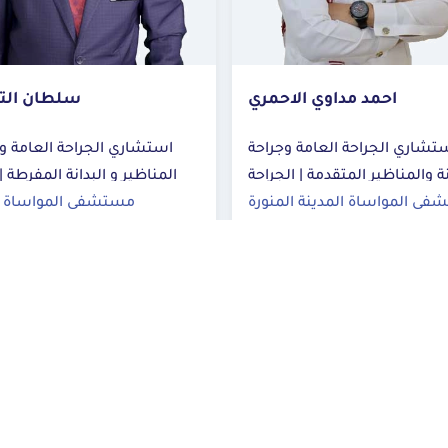
أحمد ع
ري
سلطان التمياط
أخصائي
احة
استشاري الجراحة العامة و جراحة
لمتقدمة | الجراحة
المناظير و البدانة المفرطة | جراحة
امة
السمنة
ورة
مستشفى المواساة الدمام
مس
احجز الآن
اح
المزيد